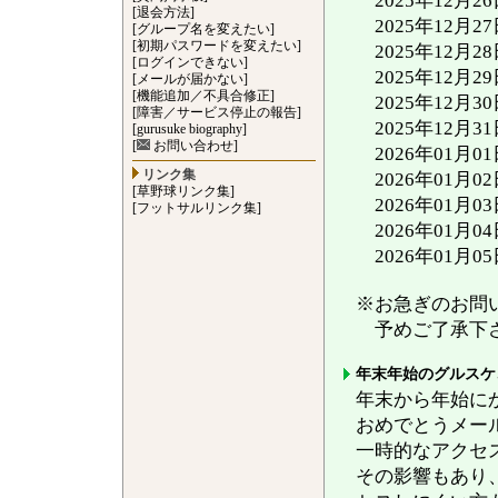
2025年12月2
[退会方法]
2025年12月2
[グループ名を変えたい]
[初期パスワードを変えたい]
2025年12月2
[ログインできない]
2025年12月
[メールが届かない]
[機能追加／不具合修正]
2025年12月
[障害／サービス停止の報告]
2025年12月
[gurusuke biography]
[
お問い合わせ]
2026年01月0
リンク集
2026年01月
[草野球リンク集]
2026年01月0
[フットサルリンク集]
2026年01月0
2026年01月
※お急ぎのお問
予めご了承下
年末年始のグルスケ
年末から年始に
おめでとうメー
一時的なアクセ
その影響もあり、