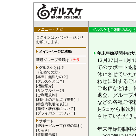
メニュー・ナビ
グルスケをご利用のみなさ
ログインはメインページより
お願いします。
メインページに移動
年末年始期間中のサ
12月27日～1
新規グループ登録は
コチラ
てのサポート返
グルスケとは？
（初めての方）
休止させていた
[本当に無料なの？]
わせに対するご
[グルスケとは？]
[機能紹介]
ご返信などは、
[サンプルページ]
退会、グループ
[ご利用規約]
[利用上の注意点（重要）]
などの各種ご依頼
[特定商取引法表記]
月5日から順次
[商標・著作権について]
[プライバシーポリシー]
させていただき
サポート
[登録〜グループ作成の流れ]
年末年始期間中
[Ｑ＆Ａ]
[質問掲示板]