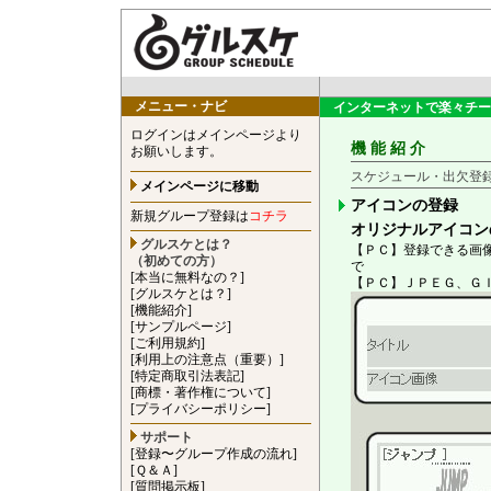
メニュー・ナビ
インターネットで楽々チー
ログインはメインページより
機 能 紹 介
お願いします。
スケジュール・出欠登
メインページに移動
アイコンの登録
新規グループ登録は
コチラ
オリジナルアイコン
グルスケとは？
【ＰＣ】登録できる画像
（初めての方）
で
[本当に無料なの？]
【ＰＣ】ＪＰＥＧ、Ｇ
[グルスケとは？]
[機能紹介]
[サンプルページ]
[ご利用規約]
[利用上の注意点（重要）]
[特定商取引法表記]
[商標・著作権について]
[プライバシーポリシー]
サポート
[登録〜グループ作成の流れ]
[Ｑ＆Ａ]
[質問掲示板]