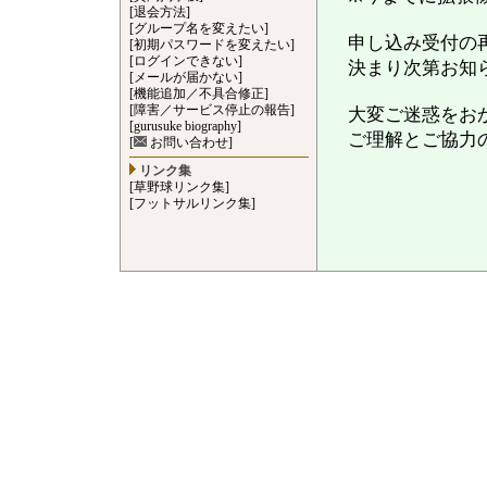
[退会方法]
[グループ名を変えたい]
申し込み受付の
[初期パスワードを変えたい]
[ログインできない]
決まり次第お知
[メールが届かない]
[機能追加／不具合修正]
[障害／サービス停止の報告]
大変ご迷惑をお
[gurusuke biography]
ご理解とご協力
[
お問い合わせ]
リンク集
[草野球リンク集]
[フットサルリンク集]