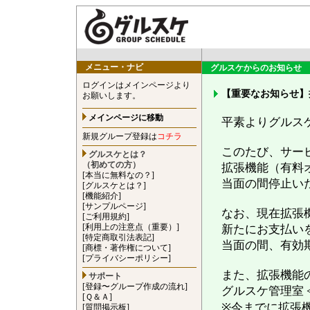
メニュー・ナビ
グルスケからのお知らせ
ログインはメインページより
【重要なお知らせ】
お願いします。
メインページに移動
平素よりグルス
新規グループ登録は
コチラ
このたび、サー
グルスケとは？
（初めての方）
拡張機能（有料
[本当に無料なの？]
当面の間停止い
[グルスケとは？]
[機能紹介]
[サンプルページ]
なお、現在拡張
[ご利用規約]
[利用上の注意点（重要）]
新たにお支払い
[特定商取引法表記]
当面の間、有効
[商標・著作権について]
[プライバシーポリシー]
また、拡張機能
サポート
[登録〜グループ作成の流れ]
グルスケ管理室 <gu
[Ｑ＆Ａ]
※今までに拡張
[質問掲示板]